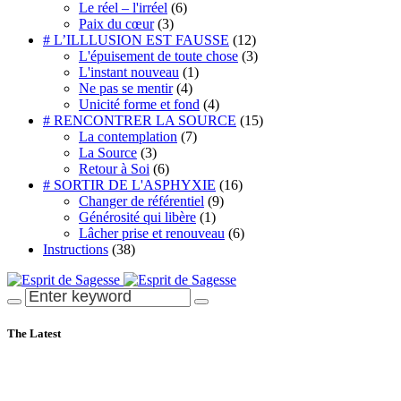
Le réel – l'irréel
(6)
Paix du cœur
(3)
# L’ILLLUSION EST FAUSSE
(12)
L'épuisement de toute chose
(3)
L'instant nouveau
(1)
Ne pas se mentir
(4)
Unicité forme et fond
(4)
# RENCONTRER LA SOURCE
(15)
La contemplation
(7)
La Source
(3)
Retour à Soi
(6)
# SORTIR DE L'ASPHYXIE
(16)
Changer de référentiel
(9)
Générosité qui libère
(1)
Lâcher prise et renouveau
(6)
Instructions
(38)
The Latest