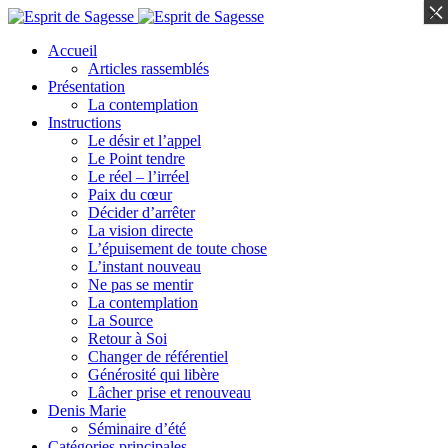
×
×
Accueil
Articles rassemblés
Présentation
La contemplation
Instructions
Le désir et l’appel
Le Point tendre
Le réel – l’irréel
Paix du cœur
Décider d’arrêter
La vision directe
L’épuisement de toute chose
L’instant nouveau
Ne pas se mentir
La contemplation
La Source
Retour à Soi
Changer de référentiel
Générosité qui libère
Lâcher prise et renouveau
Denis Marie
Séminaire d’été
Catégories principales