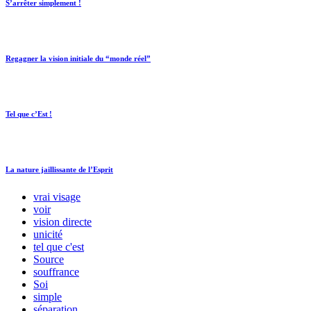
S’arrêter simplement !
Regagner la vision initiale du “monde réel”
Tel que c’Est !
La nature jaillissante de l’Esprit
vrai visage
voir
vision directe
unicité
tel que c'est
Source
souffrance
Soi
simple
séparation