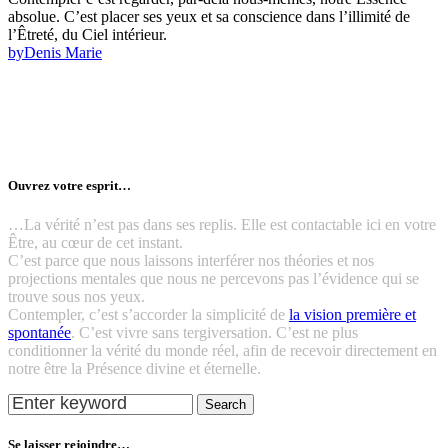
absolue. C’est placer ses yeux et sa conscience dans l’illimité de
l’Êtreté, du Ciel intérieur.
by
Denis Marie
Ouvrez votre esprit…
…La vérité n’est pas dans ses replis. Elle est contactable ici en votre
Être, au cœur de cet instant.
C’est parce que nous laissons interférer nos théories et nos
projections mentales que nous ne percevons pas l’évidence qui se
trouve sous nos yeux.
Contempler, c’est s’accorder la simplicité de
la vision première et
spontanée
. C’est vivre sans tergiversation. C’est ne plus
conditionner la vérité du monde réel, afin de recevoir directement en
notre être la Présence divine et éternelle.
Search
Se laisser rejoindre…