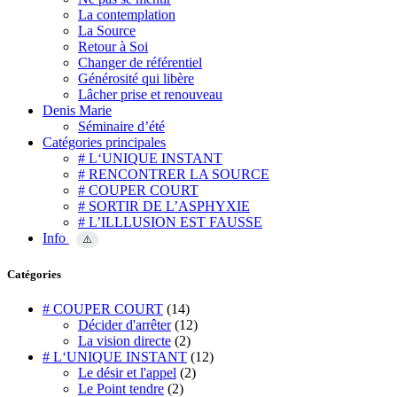
La contemplation
La Source
Retour à Soi
Changer de référentiel
Générosité qui libère
Lâcher prise et renouveau
Denis Marie
Séminaire d’été
Catégories principales
# L‘UNIQUE INSTANT
# RENCONTRER LA SOURCE
# COUPER COURT
# SORTIR DE L’ASPHYXIE
# L’ILLLUSION EST FAUSSE
Info
⚠️
Catégories
# COUPER COURT
(14)
Décider d'arrêter
(12)
La vision directe
(2)
# L‘UNIQUE INSTANT
(12)
Le désir et l'appel
(2)
Le Point tendre
(2)