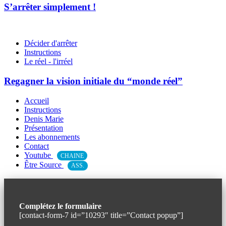
S’arrêter simplement !
Décider d'arrêter
Instructions
Le réel - l'irréel
Regagner la vision initiale du “monde réel”
Accueil
Instructions
Denis Marie
Présentation
Les abonnements
Contact
Youtube
CHAINE
Être Source
ASS.
Complétez le formulaire
[contact-form-7 id=”10293″ title=”Contact popup”]