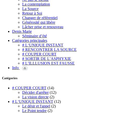
La contemplation
La Source
Retour à Soi
Changer de référentiel
Générosité qui libère
Lâcher prise et renouveau
Denis Marie
Séminaire d’été
Catégories principales
# L‘UNIQUE INSTANT
# RENCONTRER LA SOURCE
# COUPER COURT
# SORTIR DE L’ASPHYXIE
# L’ILLLUSION EST FAUSSE
Info
⚠️
Catégories
# COUPER COURT
(14)
Décider d'arrêter
(12)
La vision directe
(2)
# L‘UNIQUE INSTANT
(12)
Le désir et l'appel
(2)
Le Point tendre
(2)