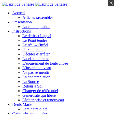
×
×
Accueil
Articles rassemblés
Présentation
La contemplation
Instructions
Le désir et l’appel
Le Point tendre
Le réel – l’irréel
Paix du cœur
Décider d’arrêter
La vision directe
L’épuisement de toute chose
L’instant nouveau
Ne pas se mentir
La contemplation
La Source
Retour à Soi
Changer de référentiel
Générosité qui libère
Lâcher prise et renouveau
Denis Marie
Séminaire d’été
Catégories principales