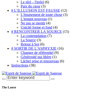
Le réel – l'irréel
(6)
Paix du cœur
(3)
# L’ILLLUSION EST FAUSSE
(12)
L'épuisement de toute chose
(3)
L'instant nouveau
(1)
Ne pas se mentir
(4)
Unicité forme et fond
(4)
# RENCONTRER LA SOURCE
(15)
La contemplation
(7)
La Source
(3)
Retour à Soi
(6)
# SORTIR DE L'ASPHYXIE
(16)
Changer de référentiel
(9)
Générosité qui libère
(1)
Lâcher prise et renouveau
(6)
Instructions
(38)
The Latest