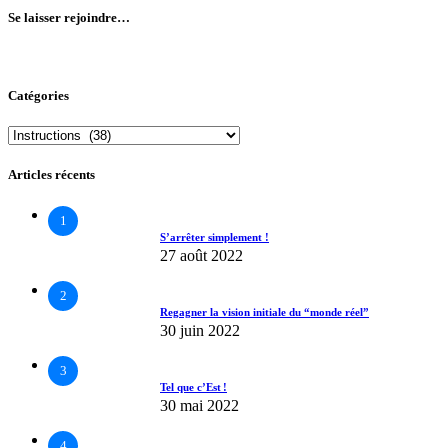
Se laisser rejoindre…
Catégories
Catégories
Articles récents
1
S’arrêter simplement !
27 août 2022
2
Regagner la vision initiale du “monde réel”
30 juin 2022
3
Tel que c’Est !
30 mai 2022
4