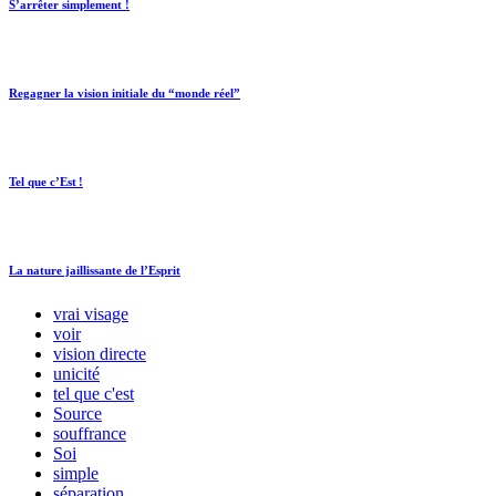
S’arrêter simplement !
Regagner la vision initiale du “monde réel”
Tel que c’Est !
La nature jaillissante de l’Esprit
vrai visage
voir
vision directe
unicité
tel que c'est
Source
souffrance
Soi
simple
séparation