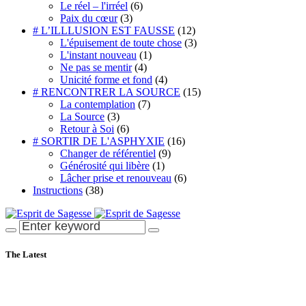
Le réel – l'irréel
(6)
Paix du cœur
(3)
# L’ILLLUSION EST FAUSSE
(12)
L'épuisement de toute chose
(3)
L'instant nouveau
(1)
Ne pas se mentir
(4)
Unicité forme et fond
(4)
# RENCONTRER LA SOURCE
(15)
La contemplation
(7)
La Source
(3)
Retour à Soi
(6)
# SORTIR DE L'ASPHYXIE
(16)
Changer de référentiel
(9)
Générosité qui libère
(1)
Lâcher prise et renouveau
(6)
Instructions
(38)
The Latest