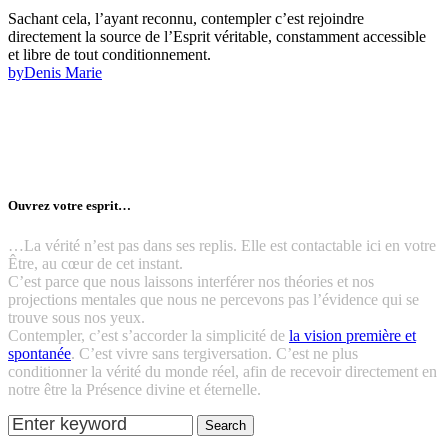
Sachant cela, l’ayant reconnu, contempler c’est rejoindre
directement la source de l’Esprit véritable, constamment accessible
et libre de tout conditionnement.
by
Denis Marie
Ouvrez votre esprit…
…La vérité n’est pas dans ses replis. Elle est contactable ici en votre
Être, au cœur de cet instant.
C’est parce que nous laissons interférer nos théories et nos
projections mentales que nous ne percevons pas l’évidence qui se
trouve sous nos yeux.
Contempler, c’est s’accorder la simplicité de
la vision première et
spontanée
. C’est vivre sans tergiversation. C’est ne plus
conditionner la vérité du monde réel, afin de recevoir directement en
notre être la Présence divine et éternelle.
Search