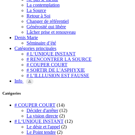
La contemplation
La Source
Retour à Soi
Changer de référentiel
Générosité qui libère
Lâcher prise et renouveau
Denis Marie
Séminaire d’été
Catégories principales
# L‘UNIQUE INSTANT
# RENCONTRER LA SOURCE
# COUPER COURT
# SORTIR DE L’ASPHYXIE
# L’ILLLUSION EST FAUSSE
Info
⚠️
Catégories
# COUPER COURT
(14)
Décider d'arrêter
(12)
La vision directe
(2)
# L‘UNIQUE INSTANT
(12)
Le désir et l'appel
(2)
Le Point tendre
(2)