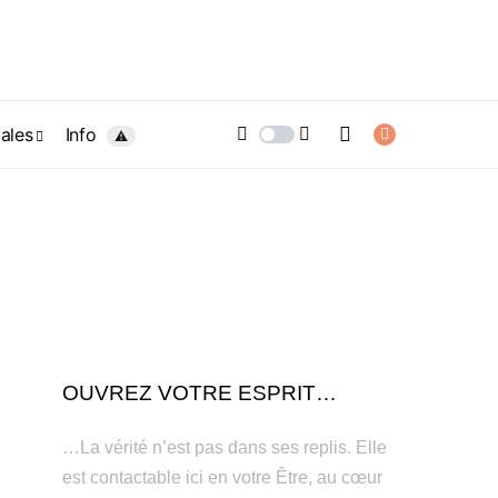
ales
Info
⚠️
OUVREZ VOTRE ESPRIT…
…La vérité n’est pas dans ses replis. Elle
est contactable ici en votre Être, au cœur