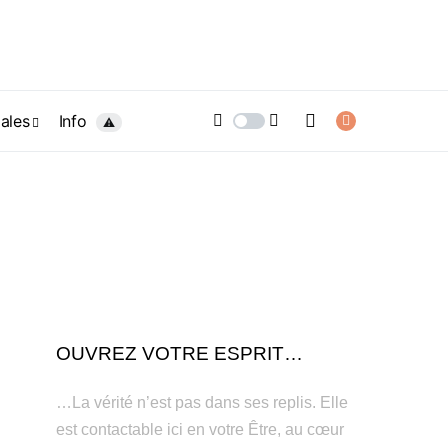
ales
Info
⚠️
OUVREZ VOTRE ESPRIT…
…La vérité n’est pas dans ses replis. Elle
est contactable ici en votre Être, au cœur