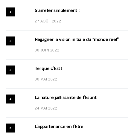
S’arrêter simplement !
1
27 AOÛT 2022
Regagner la vision initiale du “monde réel”
2
30 JUIN 2022
Tel que c’Est !
3
30 MAI 2022
La nature jaillissante de l’Esprit
4
24 MAI 2022
L’appartenance en l’Être
5