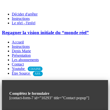
Décider d'arrêter
Instructions
Le réel - l'irréel
Regagner la vision initiale du “monde réel”
Accueil
Instructions
Denis Marie
Présentation
Les abonnements
Contact
Youtube
CHAINE
Être Source
ASS.
Complétez le formulaire
[contact-form-7 id=”10293″ title=”Contact popup”]